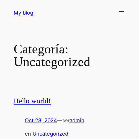
Saltar
My blog
al
contenido
Categoría:
Uncategorized
Hello world!
Oct 28, 2024
—
admin
por
en
Uncategorized